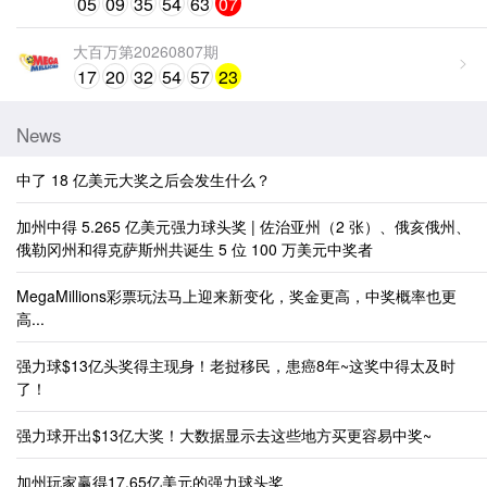
05
09
35
54
63
07
大百万第20260807期
17
20
32
54
57
23
News
中了 18 亿美元大奖之后会发生什么？
加州中得 5.265 亿美元强力球头奖 | 佐治亚州（2 张）、俄亥俄州、
俄勒冈州和得克萨斯州共诞生 5 位 100 万美元中奖者
MegaMillions彩票玩法马上迎来新变化，奖金更高，中奖概率也更
高...
强力球$13亿头奖得主现身！老挝移民，患癌8年~这奖中得太及时
了！
强力球开出$13亿大奖！大数据显示去这些地方买更容易中奖~
加州玩家赢得17.65亿美元的强力球头奖