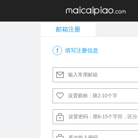
邮箱注册
填写注册信息